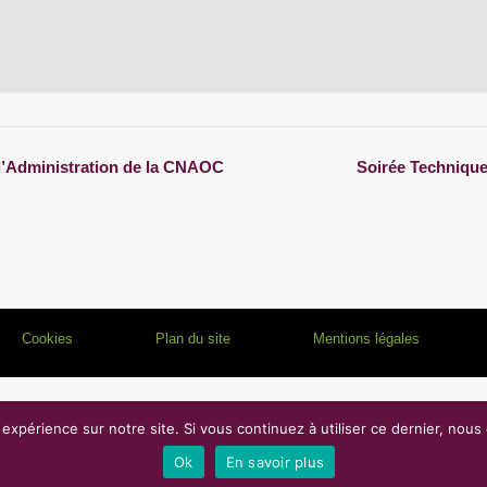
’Administration de la CNAOC
Soirée Techniqu
Cookies
Plan du site
Mentions légales
 expérience sur notre site. Si vous continuez à utiliser ce dernier, nous
b
Sponsorisé par
WordPress
Ok
En savoir plus