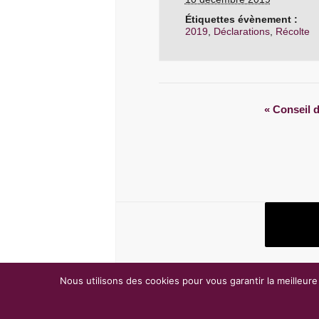
Étiquettes évènement :
2019
,
Déclarations
,
Récolte
«
Conseil d
Nous utilisons des cookies pour vous garantir la meilleure
Droits d'auteur © 2026
FVBD
. Thème par
Colorli