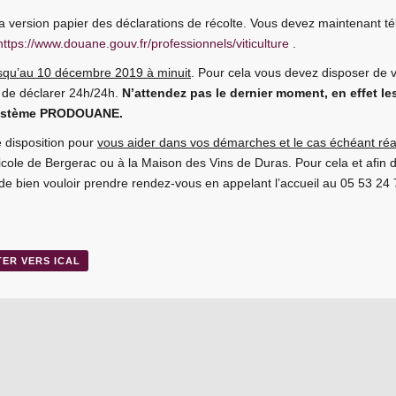
la version papier des déclarations de récolte. Vous devez maintenant té
https://www.douane.gouv.fr/professionnels/viticulture
.
jusqu’au 10 décembre 2019 à minuit
. Pour cela vous devez disposer de 
é de déclarer 24h/24h.
N’attendez pas le dernier moment, en effet les
système PRODOUANE.
e disposition pour
vous aider dans vos démarches et le cas échéant réal
icole de Bergerac ou à la Maison des Vins de Duras. Pour cela et afin
bien vouloir prendre rendez-vous en appelant l’accueil au 05 53 24 
TER VERS ICAL