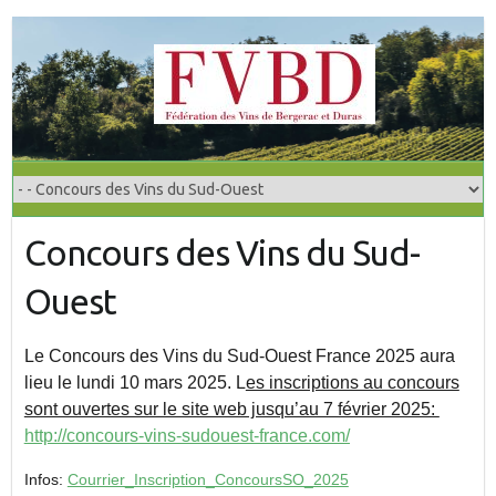
S
k
i
p
t
o
c
o
Concours des Vins du Sud-
n
t
Ouest
e
n
t
Le Concours des Vins du Sud-Ouest France 2025 aura
lieu le lundi 10 mars 2025. L
es inscriptions au concours
sont ouvertes sur le site web jusqu’au 7 février 2025:
http://concours-vins-sudouest-france.com/
Infos:
Courrier_Inscription_ConcoursSO_2025