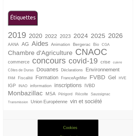
Étiquettes
2019
2026
2024
2025
2020
2022
2023
Aides
AG
Animation
Bergerac
AANA
Bio
CGA
CNAOC
Chambre d'Agriculture
concours
covid-19
crise
commerce
cuivre
Douanes
Environnement
Déclarations
Côtes de Duras
FVBD
Formation
Gel
Fiscalité
FranceAgriMer
FAM
HVE
inscriptions
IGP
information
IVBD
INAO
Monbazillac
MSA
Périgord
Récolte
Saussignac
vin et société
Union Européenne
Transmission
Cookies