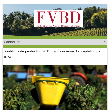
S
k
i
p
t
o
c
o
Conditions de production 2019…sous réserve d’acceptation par
n
l’INAO
t
e
n
t