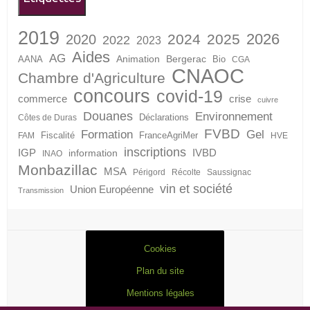
2019
2026
2024
2025
2020
2022
2023
Aides
AG
Animation
Bergerac
AANA
Bio
CGA
CNAOC
Chambre d'Agriculture
concours
covid-19
crise
commerce
cuivre
Douanes
Environnement
Déclarations
Côtes de Duras
FVBD
Formation
Gel
Fiscalité
FranceAgriMer
FAM
HVE
inscriptions
IGP
information
IVBD
INAO
Monbazillac
MSA
Périgord
Récolte
Saussignac
vin et société
Union Européenne
Transmission
Cookies
Plan du site
Mentions légales