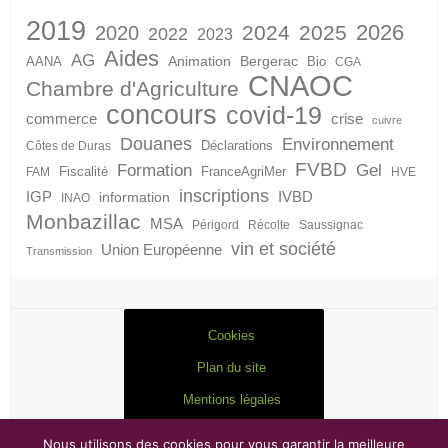
2019
2026
2024
2025
2020
2022
2023
Aides
AG
Animation
Bergerac
AANA
Bio
CGA
CNAOC
Chambre d'Agriculture
concours
covid-19
crise
commerce
cuivre
Douanes
Environnement
Déclarations
Côtes de Duras
FVBD
Formation
Gel
Fiscalité
FranceAgriMer
FAM
HVE
inscriptions
IGP
information
IVBD
INAO
Monbazillac
MSA
Périgord
Récolte
Saussignac
vin et société
Union Européenne
Transmission
Cookies
Plan du site
Mentions légales
Nous utilisons des cookies pour vous garantir la meilleure