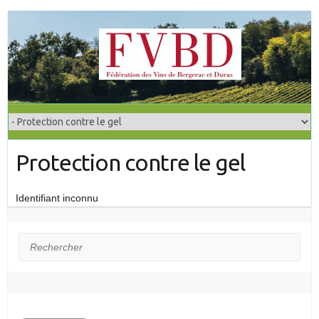
S
k
i
p
t
o
c
o
Protection contre le gel
n
t
e
Identifiant inconnu
n
t
Rechercher