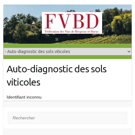
S
k
i
p
t
o
c
o
Auto-diagnostic des sols
n
t
viticoles
e
n
t
Identifiant inconnu
Rechercher