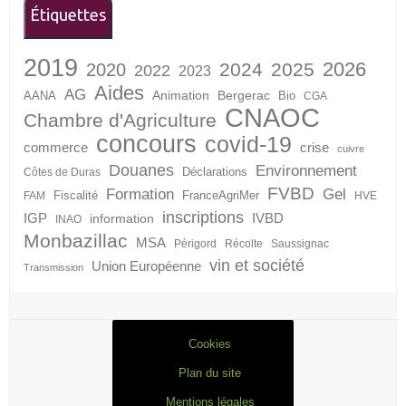
Étiquettes
2019
2026
2024
2025
2020
2022
2023
Aides
AG
Animation
Bergerac
AANA
Bio
CGA
CNAOC
Chambre d'Agriculture
concours
covid-19
crise
commerce
cuivre
Douanes
Environnement
Déclarations
Côtes de Duras
FVBD
Formation
Gel
Fiscalité
FranceAgriMer
FAM
HVE
inscriptions
IGP
information
IVBD
INAO
Monbazillac
MSA
Périgord
Récolte
Saussignac
vin et société
Union Européenne
Transmission
Cookies
Plan du site
Mentions légales