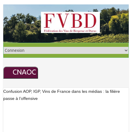
S
k
i
p
t
o
c
o
n
CNAOC
t
e
n
Confusion AOP, IGP, Vins de France dans les médias : la filière
t
passe à l’offensive