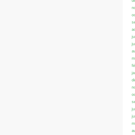
d
n
o
s
a
ju
j
a
m
f
j
d
n
o
s
ju
j
m
a