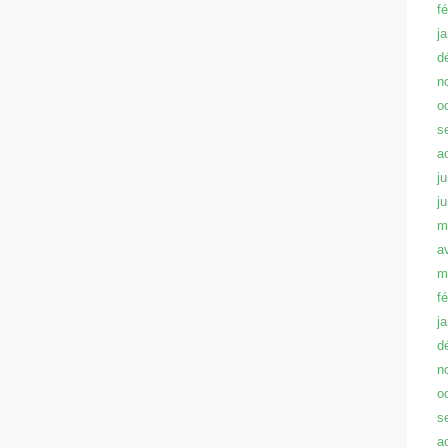
f
j
d
n
o
s
a
ju
j
m
a
m
f
j
d
n
o
s
a