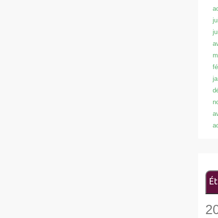
a
ju
j
a
m
f
j
d
n
a
a
Ét
2