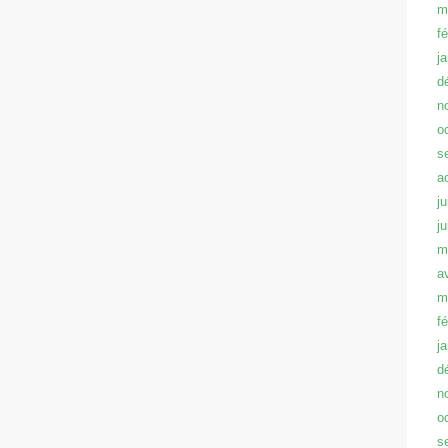
m
f
j
d
n
o
s
a
ju
j
m
a
m
f
j
d
n
o
s