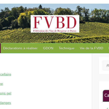
Déclarations à réaliser
GDON
Technique
Vie de la FVBD
Rec
cellaire
ne
ons gel
Ca
ndanges