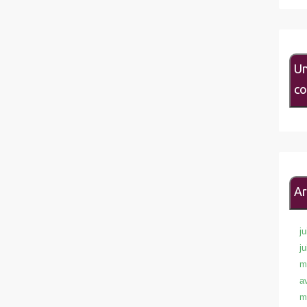
Un
co
Ar
ju
j
m
a
m