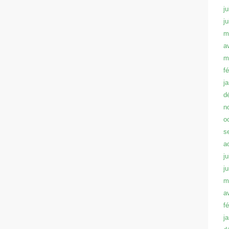
ju
j
m
a
m
f
j
d
n
o
s
a
ju
j
m
a
f
j