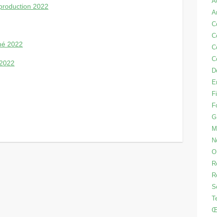
A
 production 2022
A
C
C
hé 2022
C
C
 2022
D
E
Fi
F
G
M
N
O
R
R
S
T
Œ