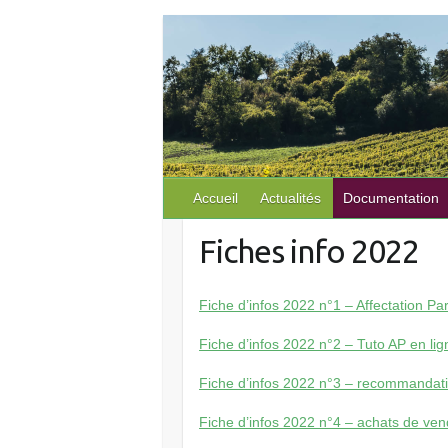
S
k
i
p
t
o
c
o
Accueil
Actualités
Documentation
n
Fiches info 2022
t
e
n
Fiche d’infos 2022 n°1 – Affectation Par
t
Fiche d’infos 2022 n°2 – Tuto AP en lig
Fiche d’infos 2022 n°3 – recommandati
Fiche d’infos 2022 n°4 – achats de ve