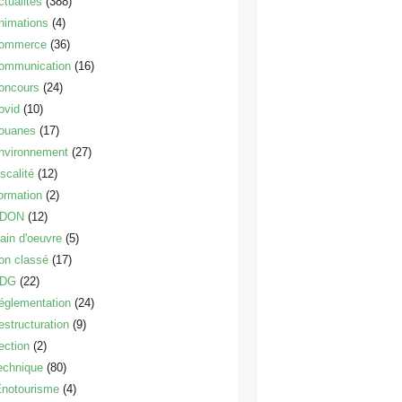
ctualités
(388)
nimations
(4)
ommerce
(36)
ommunication
(16)
oncours
(24)
ovid
(10)
ouanes
(17)
nvironnement
(27)
scalité
(12)
ormation
(2)
DON
(12)
ain d'oeuvre
(5)
on classé
(17)
DG
(22)
églementation
(24)
estructuration
(9)
ection
(2)
echnique
(80)
notourisme
(4)