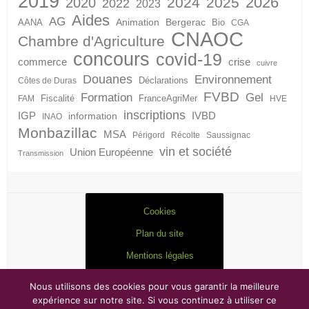
2019
2026
2024
2025
2020
2022
2023
Aides
AG
Animation
Bergerac
AANA
Bio
CGA
CNAOC
Chambre d'Agriculture
concours
covid-19
crise
commerce
cuivre
Douanes
Environnement
Déclarations
Côtes de Duras
FVBD
Formation
Gel
Fiscalité
FranceAgriMer
FAM
HVE
inscriptions
IGP
information
IVBD
INAO
Monbazillac
MSA
Périgord
Récolte
Saussignac
vin et société
Union Européenne
Transmission
Cookies
Plan du site
Mentions légales
Nous utilisons des cookies pour vous garantir la meilleure
expérience sur notre site. Si vous continuez à utiliser ce