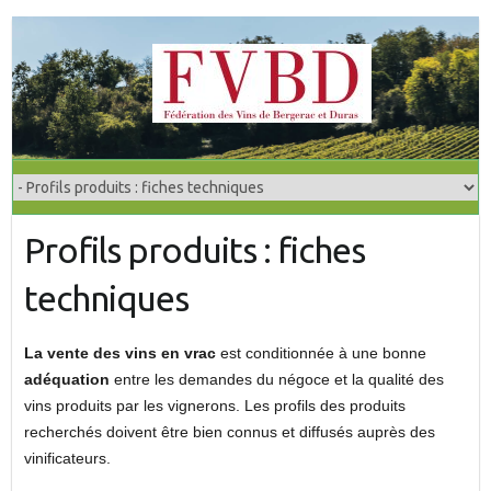
S
k
i
p
t
o
c
o
Profils produits : fiches
n
t
techniques
e
n
t
La vente des vins en vrac
est conditionnée à une bonne
adéquation
entre les demandes du négoce et la qualité des
vins produits par les vignerons. Les profils des produits
recherchés doivent être bien connus et diffusés auprès des
vinificateurs.