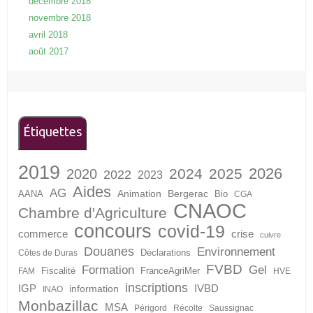
décembre 2018
novembre 2018
avril 2018
août 2017
Étiquettes
2019
2026
2024
2025
2020
2022
2023
Aides
AG
Animation
Bergerac
AANA
Bio
CGA
CNAOC
Chambre d'Agriculture
concours
covid-19
crise
commerce
cuivre
Douanes
Environnement
Déclarations
Côtes de Duras
FVBD
Formation
Gel
Fiscalité
FranceAgriMer
FAM
HVE
inscriptions
IGP
information
IVBD
INAO
Monbazillac
MSA
Périgord
Récolte
Saussignac