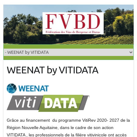
S
k
i
p
t
o
c
o
WEENAT by VITIDATA
n
t
e
n
t
Grâce au financement du programme VitiRev 2020- 2027 de la
Région Nouvelle Aquitaine, dans le cadre de son action
VITIDATA , les professionnels de la filière vitivinicole ont accès