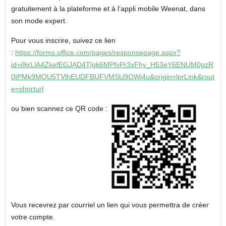
gratuitement à la plateforme et à l’appli mobile Weenat, dans
son mode expert.
Pour vous inscrire, suivez ce lien
:
https://forms.office.com/pages/responsepage.aspx?
id=i9jrLlA4ZkefEGJAD4Tlgk6MPfvPr3xFhy_H53eY6ENUM0gzR
0tPMk9MOU5TVlhEUDFBUFVMSU9OWi4u&origin=lprLink&rout
e=shorturl
ou bien scannez ce QR code :
Vous recevrez par courriel un lien qui vous permettra de créer
votre compte.