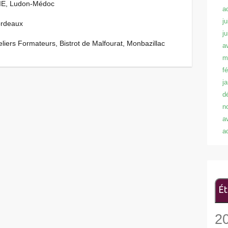
LIE, Ludon-Médoc
a
ju
ordeaux
j
iers Formateurs, Bistrot de Malfourat, Monbazillac
a
m
f
j
d
n
a
a
Ét
2