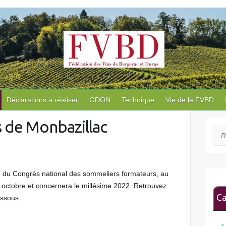
Déclarations à réaliser
GDON
Technique
Vie de la FVBD
 de Monbazillac
Rec
on du Congrès national des sommeliers formateurs, au
4 octobre et concernera le millésime 2022. Retrouvez
Ca
essous :