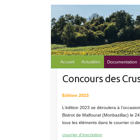
S
k
i
p
t
o
c
o
Accueil
Actualités
Documentation
n
Concours des Crus
t
e
n
Edition 2023
t
L’édition 2023 se déroulera à l’occasi
Bistrot de Malfourat (Monbazillac) le 2
tous les éléments dans le courrier ci-d
courrier d’inscription