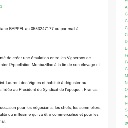
A
23
A
C
C
C
osiane BAPPEL au 0553247177 ou par mail à
C
D
E
Fi
nté de créer une émulation entre les Vignerons de
F
nter l’Appellation Monbazillac à la fin de son élevage et
G
M
t-Laurent des Vignes et habitué à déguster au
N
l’idée au Président du Syndicat de l’époque : Francis
O
R
R
occasion pour les négociants, les chefs, les sommeliers,
S
alité du millésime qui va être commercialisé et pour les
T
al.
Œ