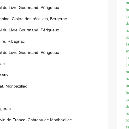
m
al du Livre Gourmand, Périgueux
f
j
oine, Cloitre des récollets, Bergerac
d
al du Livre Gourmand, Périgueux
n
o
ire, Ribagnac
s
a
al du Livre Gourmand, Périgueux
ju
lac
j
m
deaux
a
m
at, Monbazillac
f
j
d
rgerac
n
 vin de France, Château de Monbazillac
o
s