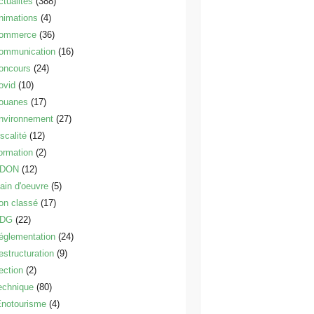
ctualités
(388)
nimations
(4)
ommerce
(36)
ommunication
(16)
oncours
(24)
ovid
(10)
ouanes
(17)
nvironnement
(27)
scalité
(12)
ormation
(2)
DON
(12)
ain d'oeuvre
(5)
on classé
(17)
DG
(22)
églementation
(24)
estructuration
(9)
ection
(2)
echnique
(80)
notourisme
(4)