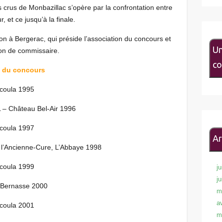
 crus de Monbazillac s’opère par la confrontation entre
, et ce jusqu’à la finale.
on à Bergerac, qui préside l’association du concours et
Un
on de commissaire.
co
on du concours
coula 1995
 – Château Bel-Air 1996
coula 1997
Ar
l’Ancienne-Cure, L’Abbaye 1998
coula 1999
ju
j
-Bernasse 2000
m
a
coula 2001
m