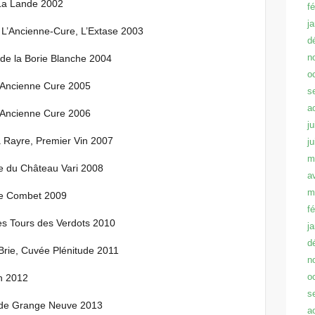
La Lande 2002
f
j
L’Ancienne-Cure, L’Extase 2003
d
n
e la Borie Blanche 2004
o
l’Ancienne Cure 2005
s
a
l’Ancienne Cure 2006
ju
 Rayre, Premier Vin 2007
j
m
e du Château Vari 2008
a
m
e Combet 2009
f
s Tours des Verdots 2010
j
d
Brie, Cuvée Plénitude 2011
n
o
n 2012
s
de Grange Neuve 2013
a