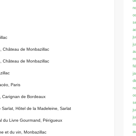
d
n
o
s
a
ju
llac
j
s, Château de Monbazillac
a
m
s, Château de Monbazillac
f
illac
j
d
céo, Paris
n
o
, Carignan de Bordeaux
s
 Sarlat, Hôtel de la Madeleine, Sarlat
ju
j
al du Livre Gourmand, Périgueux
m
a
e et du vin, Monbazillac