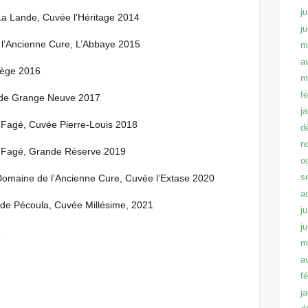
ju
a Lande, Cuvée l’Héritage 2014
j
l’Ancienne Cure, L’Abbaye 2015
m
a
vège 2016
m
f
de Grange Neuve 2017
j
Fagé, Cuvée Pierre-Louis 2018
d
n
 Fagé, Grande Réserve 2019
o
s
Domaine de l’Ancienne Cure, Cuvée l’Extase 2020
a
de Pécoula, Cuvée Millésime, 2021
ju
j
s
m
a
f
j