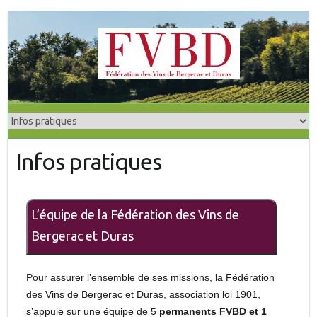
S
k
i
p
t
o
c
o
Infos pratiques
n
t
e
n
L’équipe de la Fédération des Vins de
t
Bergerac et Duras
Pour assurer l’ensemble de ses missions, la Fédération
des Vins de Bergerac et Duras, association loi 1901,
s’appuie sur une équipe de 5
permanents FVBD et 1