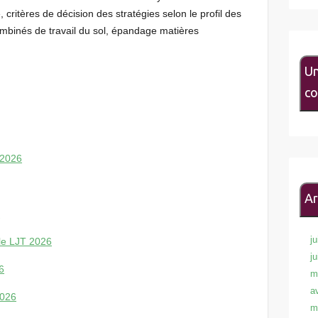
critères de décision des stratégies selon le profil des
combinés de travail du sol, épandage matières
Un
co
T2026
Ar
6
ju
ble LJT 2026
j
6
m
a
2026
m