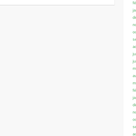
f
j
d
n
o
s
a
ju
j
m
a
m
f
j
d
n
o
s
a