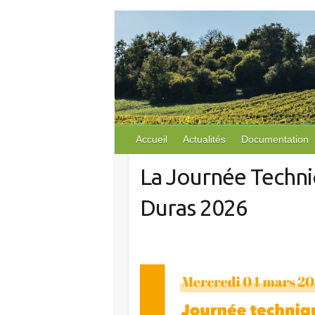
S
k
i
p
t
o
c
o
Accueil
Actualités
Documentation
n
La Journée Techni
t
e
Duras 2026
n
t