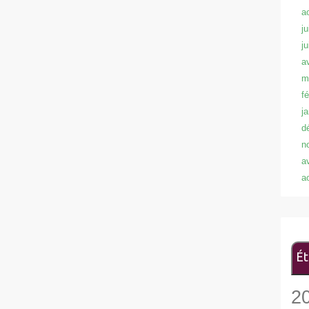
a
ju
j
a
m
f
j
d
n
a
a
Ét
2