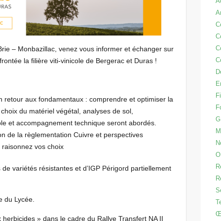
A
A
C
C
C
 Brie – Monbazillac, venez vous informer et échanger sur
C
ontée la filière viti-vinicole de Bergerac et Duras !
D
E
Fi
 retour aux fondamentaux : comprendre et optimiser la
F
le, choix du matériel végétal, analyses de sol,
G
ble et accompagnement technique seront abordés.
M
ion de la règlementation Cuivre et perspectives
N
 raisonnez vos choix
O
R
 de variétés résistantes et d’IGP Périgord partiellement
R
S
e du Lycée.
T
Œ
 herbicides » dans le cadre du Rallye Transfert NA II