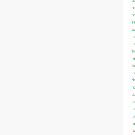
d
n
o
s
a
ju
j
a
m
f
j
d
n
o
s
ju
j
m
a