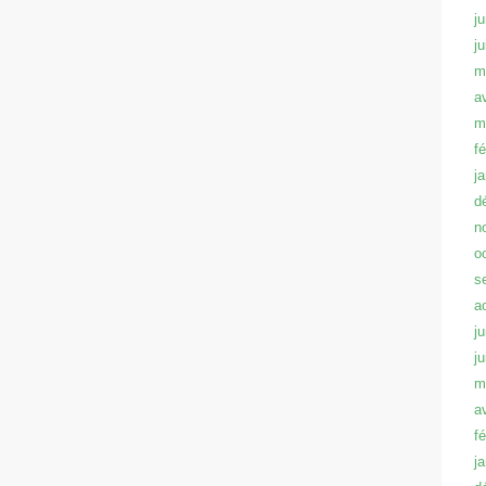
ju
j
m
a
m
f
j
d
n
o
s
a
ju
j
m
a
f
j