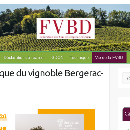
Déclarations à réaliser
GDON
Technique
Vie de la FVBD
que du vignoble Bergerac-
Rec
Ca