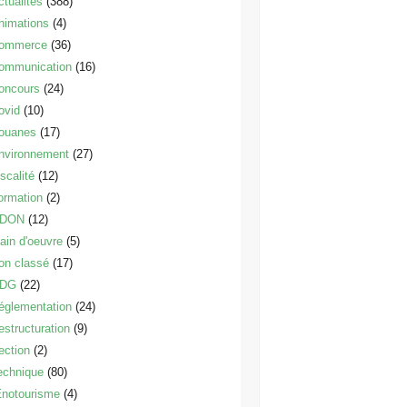
ctualités
(388)
nimations
(4)
ommerce
(36)
ommunication
(16)
oncours
(24)
ovid
(10)
ouanes
(17)
nvironnement
(27)
scalité
(12)
ormation
(2)
DON
(12)
ain d'oeuvre
(5)
on classé
(17)
DG
(22)
églementation
(24)
estructuration
(9)
ection
(2)
echnique
(80)
notourisme
(4)