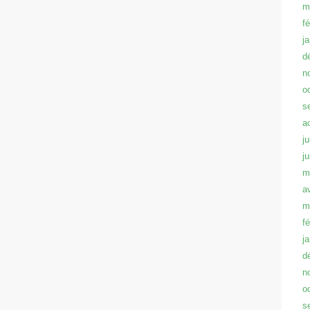
m
f
j
d
n
o
s
a
ju
j
m
a
m
f
j
d
n
o
s