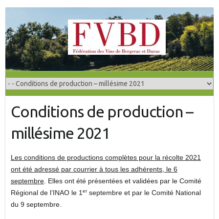
S
k
i
p
t
o
c
o
Conditions de production –
n
t
millésime 2021
e
n
t
Les conditions de productions complètes pour la récolte 2021
ont été adressé par courrier à tous les adhérents, le 6
septembre
. Elles ont été présentées et validées par le Comité
er
Régional de l’INAO le 1
septembre et par le Comité National
du 9 septembre.