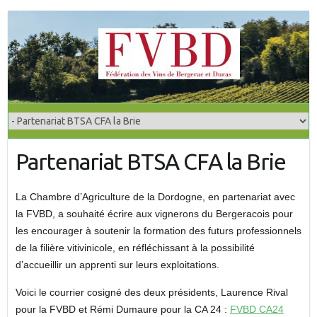
S
k
i
p
t
o
c
o
Partenariat BTSA CFA la Brie
n
t
e
La Chambre d’Agriculture de la Dordogne, en partenariat avec
n
la FVBD, a souhaité écrire aux vignerons du Bergeracois pour
t
les encourager à soutenir la formation des futurs professionnels
de la filière vitivinicole, en réfléchissant à la possibilité
d’accueillir un apprenti sur leurs exploitations.
Voici le courrier cosigné des deux présidents, Laurence Rival
pour la FVBD et Rémi Dumaure pour la CA 24 :
FVBD CA24