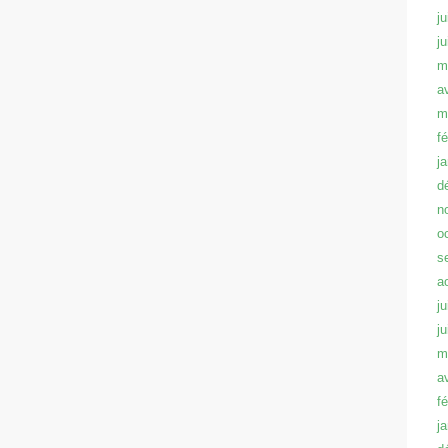
ju
j
m
a
m
f
j
d
n
o
s
a
ju
j
m
a
f
j