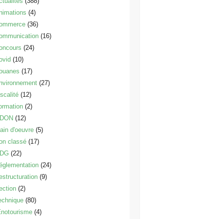
ctualités
(388)
nimations
(4)
ommerce
(36)
ommunication
(16)
oncours
(24)
ovid
(10)
ouanes
(17)
nvironnement
(27)
scalité
(12)
ormation
(2)
DON
(12)
ain d'oeuvre
(5)
on classé
(17)
DG
(22)
églementation
(24)
estructuration
(9)
ection
(2)
echnique
(80)
notourisme
(4)