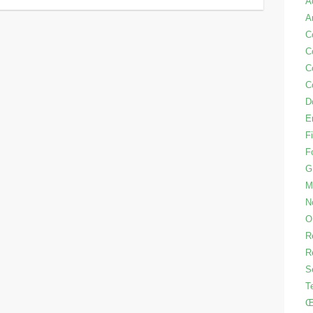
A
A
C
C
C
C
D
E
Fi
F
G
M
N
O
R
R
S
T
Œ