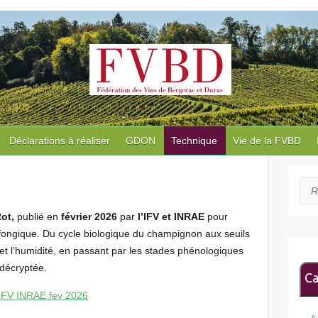
Déclarations à réaliser
GDON
Technique
Vie de la FVBD
Rec
Rot,
publié en
février 2026
par
l’IFV et INRAE
pour
fongique. Du cycle biologique du champignon aux seuils
et l’humidité, en passant par les stades phénologiques
 décryptée.
Ca
 IFV INRAE fev 2026