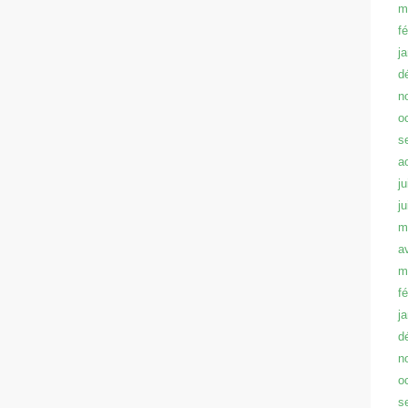
m
f
j
d
n
o
s
a
ju
j
m
a
m
f
j
d
n
o
s