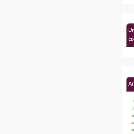
Un
co
Ar
ju
j
m
a
m