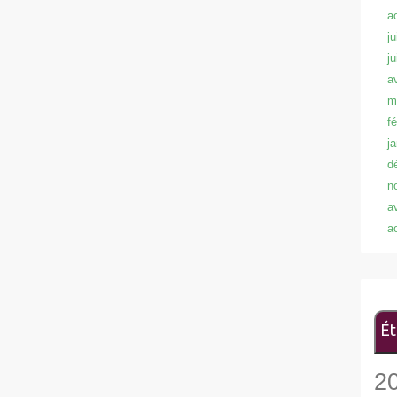
a
ju
j
a
m
f
j
d
n
a
a
Ét
2