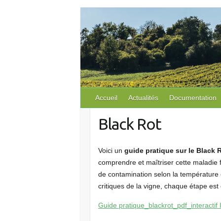
S
k
i
p
t
o
c
o
Accueil
Actualités
Documentation
n
Black Rot
t
e
n
Voici un
guide pratique
sur le Black 
t
comprendre et maîtriser cette maladie 
de contamination selon la température 
critiques de la vigne, chaque étape est
Guide pratique_blackrot_pdf_interactif