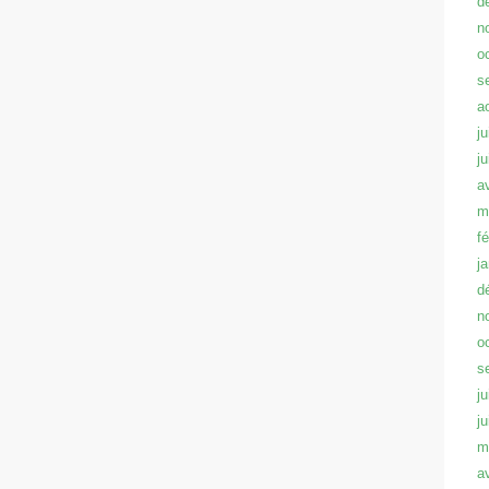
d
n
o
s
a
ju
j
a
m
f
j
d
n
o
s
ju
j
m
a