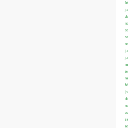
f
j
d
n
o
s
a
ju
j
m
a
m
f
j
d
n
o
s
a