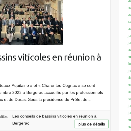
d
n
o
s
a
ju
j
a
sins viticoles en réunion à
m
f
j
d
n
rdeaux-Aquitaine » et « Charentes-Cognac » se sont
o
embre 2023 à Bergerac accueillis par les professionnels
s
rac et de Duras. Sous la présidence du Préfet de…
ju
j
Les conseils de bassins viticoles en réunion à
lités
m
Bergerac
plus de détails
a