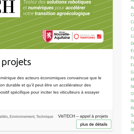
A
A
C
C
C
C
D
E
Fi
 projets
F
G
numérique des acteurs économiques convaincue que le
M
on durable et qu’il peut être un accélérateur des
N
ositif spécifique pour inciter les viticulteurs à essayer
O
R
R
S
VitiTECH – appel à projets
lités
,
Environnement
,
Technique
T
plus de détails
Œ