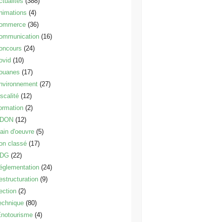
ctualités
(388)
nimations
(4)
ommerce
(36)
ommunication
(16)
oncours
(24)
ovid
(10)
ouanes
(17)
nvironnement
(27)
scalité
(12)
ormation
(2)
DON
(12)
ain d'oeuvre
(5)
on classé
(17)
DG
(22)
églementation
(24)
estructuration
(9)
ection
(2)
echnique
(80)
notourisme
(4)