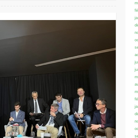
m
f
j
d
n
o
s
a
ju
j
m
a
m
f
j
d
n
o
s