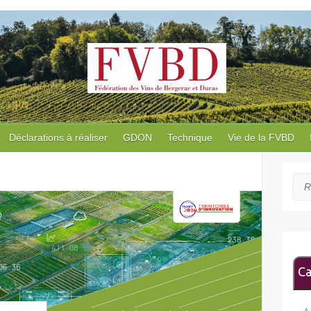
Déclarations à réaliser
GDON
Technique
Vie de la FVBD
Rec
Ca