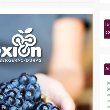
Un
co
Ar
ju
j
m
a
m