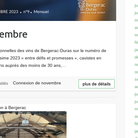
ju
j
m
a
vembre
m
f
j
sionnelles des vins de Bergerac-Duras sur le numéro de
d
sime 2023 « entre défis et promesses », cavistes en
n
vins auprès des moins de 30 ans,…
o
s
Connexion de novembre
lités
plus de détails
a
ju
j
ion à Bergerac
m
a
f
j