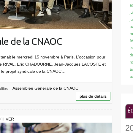
a
ju
j
a
m
le de la CNAOC
f
j
d
enait le mercredi 15 novembre à Paris. L’occasion pour
n
ence RIVAL, Eric CHADOURNE, Jean-Jacques LACOSTE et
a
 le projet syndicale de la CNAOC…
a
Assemblée Générale de la CNAOC
lités
plus de détails
Ét
’HIVER
2