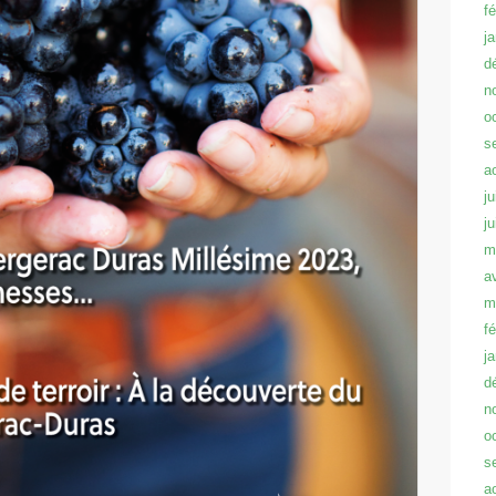
f
j
d
n
o
s
a
ju
j
m
a
m
f
j
d
n
o
s
a