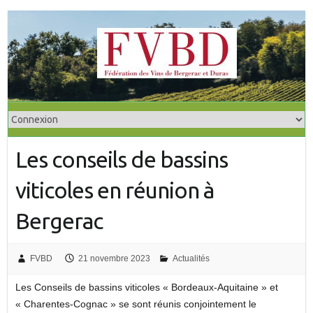
S
k
i
p
t
o
c
o
Les conseils de bassins
n
t
viticoles en réunion à
e
n
Bergerac
t
FVBD
21 novembre 2023
Actualités
Les Conseils de bassins viticoles « Bordeaux-Aquitaine » et
« Charentes-Cognac » se sont réunis conjointement le