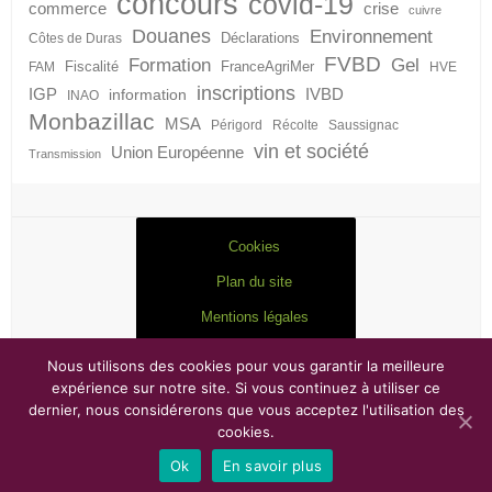
concours
covid-19
crise
commerce
cuivre
Douanes
Environnement
Déclarations
Côtes de Duras
FVBD
Formation
Gel
Fiscalité
FranceAgriMer
FAM
HVE
inscriptions
IGP
information
IVBD
INAO
Monbazillac
MSA
Périgord
Récolte
Saussignac
vin et société
Union Européenne
Transmission
Cookies
Plan du site
Mentions légales
Nous utilisons des cookies pour vous garantir la meilleure
expérience sur notre site. Si vous continuez à utiliser ce
dernier, nous considérerons que vous acceptez l'utilisation des
Droits d'auteur © 2026
FVBD
. Thème par
Colorlib
Sponsorisé par
WordPress
cookies.
Copyright © 2017
Antsys
Ok
En savoir plus