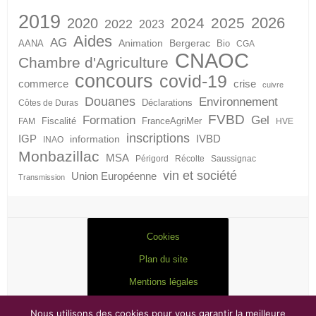
2019
2026
2024
2025
2020
2022
2023
Aides
AG
Animation
Bergerac
AANA
Bio
CGA
CNAOC
Chambre d'Agriculture
concours
covid-19
crise
commerce
cuivre
Douanes
Environnement
Déclarations
Côtes de Duras
FVBD
Formation
Gel
Fiscalité
FranceAgriMer
FAM
HVE
inscriptions
IGP
information
IVBD
INAO
Monbazillac
MSA
Périgord
Récolte
Saussignac
vin et société
Union Européenne
Transmission
Cookies
Plan du site
Mentions légales
Nous utilisons des cookies pour vous garantir la meilleure