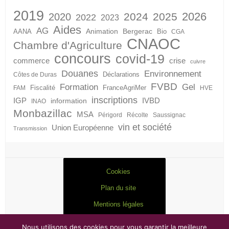
2019
2026
2024
2025
2020
2022
2023
Aides
AG
Animation
Bergerac
AANA
Bio
CGA
CNAOC
Chambre d'Agriculture
concours
covid-19
crise
commerce
cuivre
Douanes
Environnement
Déclarations
Côtes de Duras
FVBD
Formation
Gel
Fiscalité
FranceAgriMer
FAM
HVE
inscriptions
IGP
information
IVBD
INAO
Monbazillac
MSA
Périgord
Récolte
Saussignac
vin et société
Union Européenne
Transmission
Cookies
Plan du site
Mentions légales
Nous utilisons des cookies pour vous garantir la meilleure