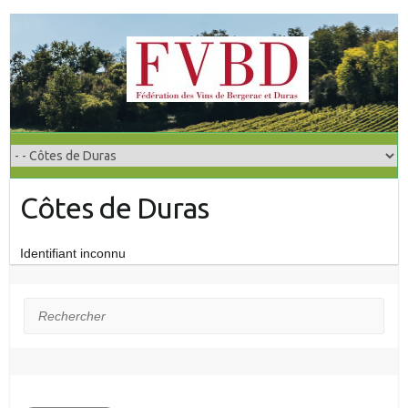
S
k
i
p
t
o
c
o
Côtes de Duras
n
t
e
Identifiant inconnu
n
t
Rechercher