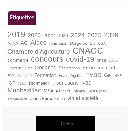
Étiquettes
2019
2026
2024
2025
2020
2022
2023
Aides
AG
Animation
Bergerac
AANA
Bio
CGA
CNAOC
Chambre d'Agriculture
concours
covid-19
crise
commerce
cuivre
Douanes
Environnement
Déclarations
Côtes de Duras
FVBD
Formation
Gel
Fiscalité
FranceAgriMer
FAM
HVE
inscriptions
IGP
information
IVBD
INAO
Monbazillac
MSA
Périgord
Récolte
Saussignac
vin et société
Union Européenne
Transmission
Cookies