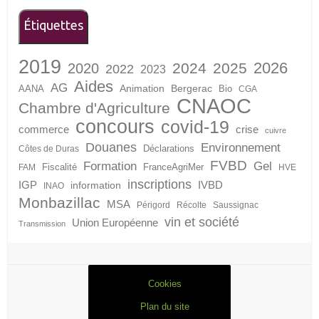
Étiquettes
2019
2026
2024
2025
2020
2022
2023
Aides
AG
Animation
Bergerac
AANA
Bio
CGA
CNAOC
Chambre d'Agriculture
concours
covid-19
crise
commerce
cuivre
Douanes
Environnement
Déclarations
Côtes de Duras
FVBD
Formation
Gel
Fiscalité
FranceAgriMer
FAM
HVE
inscriptions
IGP
information
IVBD
INAO
Monbazillac
MSA
Périgord
Récolte
Saussignac
vin et société
Union Européenne
Transmission
Cookies
Plan du site