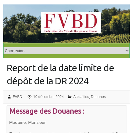
S
k
i
p
t
o
c
o
Report de la date limite de
n
t
dépôt de la DR 2024
e
n
t
FVBD
10 décembre 2024
Actualités
,
Douanes
Message des Douanes :
Madame, Monsieur,