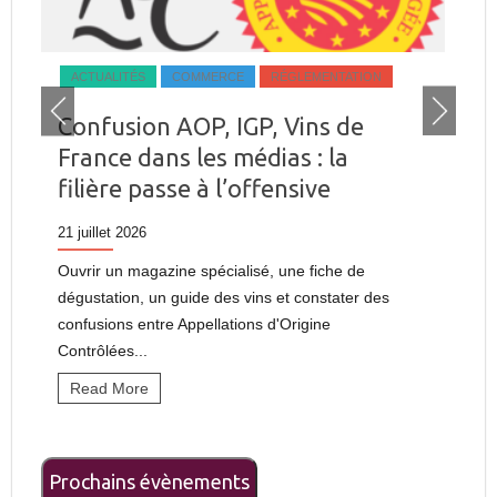
COMMERCE
RÉGLEMENTATION
ACTUALITÉS
 AOP, IGP, Vins de
ARRACHAGE: Ouve
s les médias : la
plateforme de d
se à l’offensive
paiement
8 juillet 2026
ine spécialisé, une fiche de
Si vous avez déposé un dos
 guide des vins et constater des
l'AMI et que votre dossier 
 Appellations d'Origine
avez reçu en...
Read More
Prochains évènements