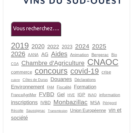
Vous recherchez….
2019
2024
2025
2020
2022
2023
2026
Aides
AG
Animation
Bergerac
AANA
Bio
CNAOC
Chambre d'Agriculture
CGA
concours
covid-19
crise
commerce
Douanes
Déclarations
Côtes de Duras
cuivre
Environnement
Formation
Fiscalité
FAM
FVBD
Gel
IGP
information
FranceAgriMer
HVE
INAO
Monbazillac
inscriptions
MSA
IVBD
Périgord
vin et
Union Européenne
Récolte
Saussignac
Transmission
société