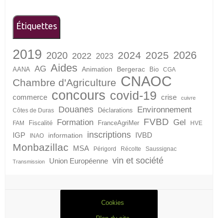
Étiquettes
2019
2026
2024
2025
2020
2022
2023
Aides
AG
Animation
Bergerac
AANA
Bio
CGA
CNAOC
Chambre d'Agriculture
concours
covid-19
crise
commerce
cuivre
Douanes
Environnement
Déclarations
Côtes de Duras
FVBD
Formation
Gel
Fiscalité
FranceAgriMer
FAM
HVE
inscriptions
IGP
information
IVBD
INAO
Monbazillac
MSA
Périgord
Récolte
Saussignac
vin et société
Union Européenne
Transmission
Cookies