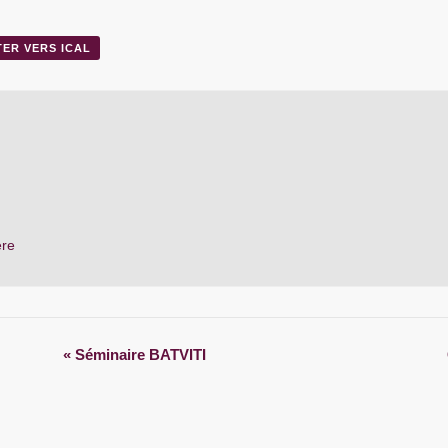
TER VERS ICAL
ère
«
Séminaire BATVITI