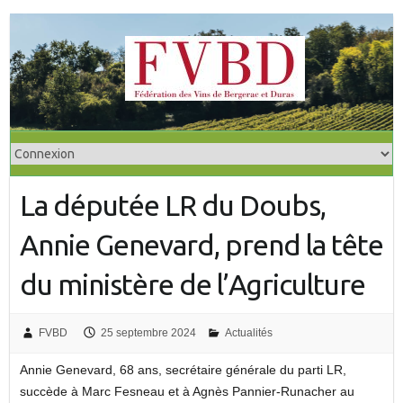
S
k
i
p
t
o
c
o
La députée LR du Doubs,
n
t
Annie Genevard, prend la tête
e
n
du ministère de l’Agriculture
t
FVBD
25 septembre 2024
Actualités
Annie Genevard, 68 ans, secrétaire générale du parti LR,
succède à Marc Fesneau et à Agnès Pannier-Runacher au