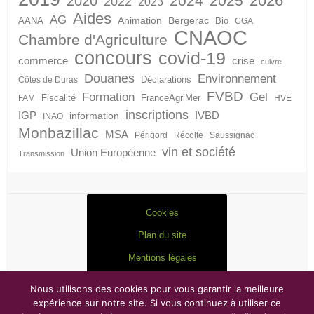
2026
2024
2025
2020
2022
2023
Aides
AG
Animation
Bergerac
AANA
Bio
CGA
CNAOC
Chambre d'Agriculture
concours
covid-19
crise
commerce
cuivre
Douanes
Environnement
Déclarations
Côtes de Duras
FVBD
Formation
Gel
Fiscalité
FranceAgriMer
FAM
HVE
inscriptions
IGP
information
IVBD
INAO
Monbazillac
MSA
Périgord
Récolte
Saussignac
vin et société
Union Européenne
Transmission
Cookies
Plan du site
Mentions légales
Nous utilisons des cookies pour vous garantir la meilleure
expérience sur notre site. Si vous continuez à utiliser ce