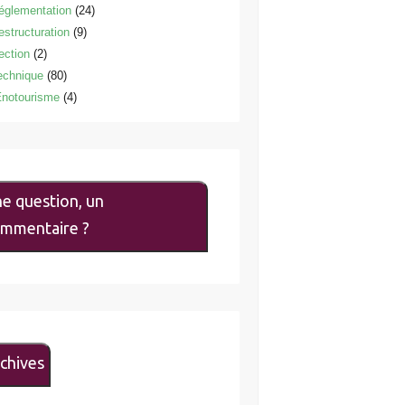
églementation
(24)
estructuration
(9)
ection
(2)
echnique
(80)
notourisme
(4)
e question, un
mmentaire ?
chives