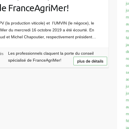
ju
 de FranceAgriMer!
j
m
PV (la production viticole) et l’UMVIN (le négoce), le
a
riMer du mercredi 16 octobre 2019 a été écourté. En
m
aud et Michel Chapoutier, respectivement président…
f
j
d
Les professionnels claquent la porte du conseil
tés
n
spécialisé de FranceAgriMer!
plus de détails
o
s
a
ju
j
m
a
m
f
j