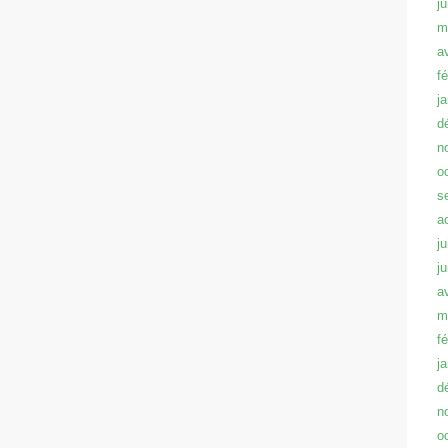
j
m
a
f
j
d
n
o
s
a
ju
j
a
m
f
j
d
n
o