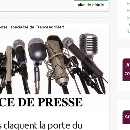
R
plus de détails
R
S
T
onseil spécialisé de FranceAgriMer!
Œ
Un
co
Ar
 claquent la porte du