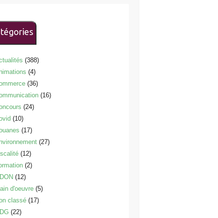
tégories
ctualités
(388)
nimations
(4)
ommerce
(36)
ommunication
(16)
oncours
(24)
ovid
(10)
ouanes
(17)
nvironnement
(27)
scalité
(12)
ormation
(2)
DON
(12)
ain d'oeuvre
(5)
on classé
(17)
DG
(22)