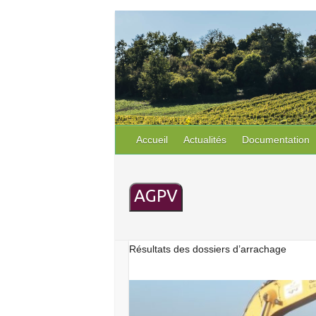
S
k
i
p
t
o
c
o
Accueil
Actualités
Documentation
n
t
e
AGPV
n
t
Résultats des dossiers d’arrachage