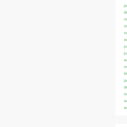
j
d
n
o
s
a
ju
j
a
m
f
j
d
n
a
a