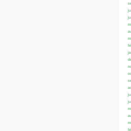
s
ju
j
m
a
m
f
j
d
n
o
s
a
ju
j
m
a
m
f