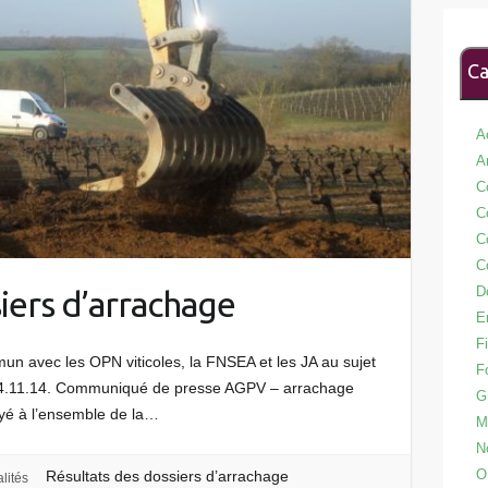
Ca
A
A
C
C
C
C
D
iers d’arrachage
E
Fi
n avec les OPN viticoles, la FNSEA et les JA au sujet
F
e. 24.11.14. Communiqué de presse AGPV – arrachage
G
ayé à l’ensemble de la…
M
N
O
Résultats des dossiers d’arrachage
lités