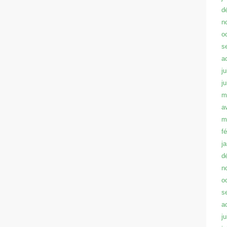
d
n
o
s
a
ju
j
m
a
m
f
j
d
n
o
s
a
ju