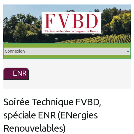
S
k
i
p
t
o
c
o
n
ENR
t
e
n
t
Soirée Technique FVBD,
spéciale ENR (ENergies
Renouvelables)