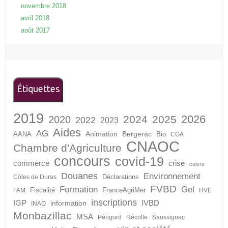
novembre 2018
avril 2018
août 2017
Étiquettes
2019
2026
2024
2025
2020
2022
2023
Aides
AG
Animation
Bergerac
AANA
Bio
CGA
CNAOC
Chambre d'Agriculture
concours
covid-19
crise
commerce
cuivre
Douanes
Environnement
Déclarations
Côtes de Duras
FVBD
Formation
Gel
Fiscalité
FranceAgriMer
FAM
HVE
inscriptions
IGP
information
IVBD
INAO
Monbazillac
MSA
Périgord
Récolte
Saussignac