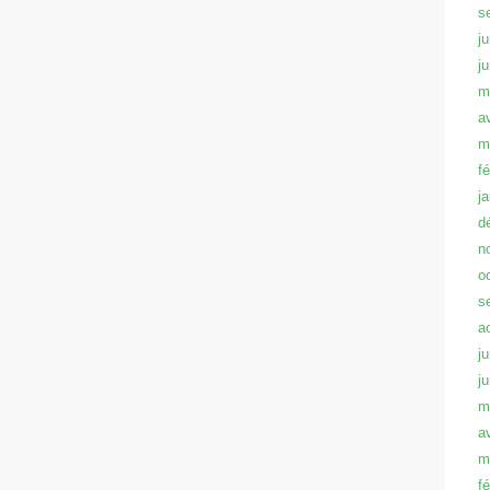
s
ju
j
m
a
m
f
j
d
n
o
s
a
ju
j
m
a
m
f