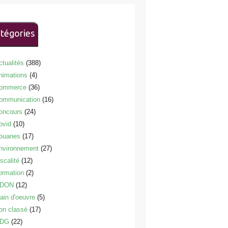
tégories
ctualités
(388)
nimations
(4)
ommerce
(36)
ommunication
(16)
oncours
(24)
ovid
(10)
ouanes
(17)
nvironnement
(27)
scalité
(12)
ormation
(2)
DON
(12)
ain d'oeuvre
(5)
on classé
(17)
DG
(22)