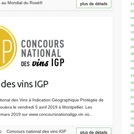
ns au Mondial du Rosé®
plus de détails
ju
j
m
a
m
f
j
d
n
o
s
des vins IGP
a
ju
j
tional des Vins à Indication Géographique Protégée de
m
ulera le vendredi 5 avril 2019 à Montpellier. Les
a
 17 mars 2019 sur www.concoursnationaligp.vin où…
m
f
Concours national des vins IGP
sé
plus de détails
j