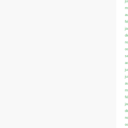
j
m
a
f
j
d
n
o
s
a
ju
j
a
m
f
j
d
n
o