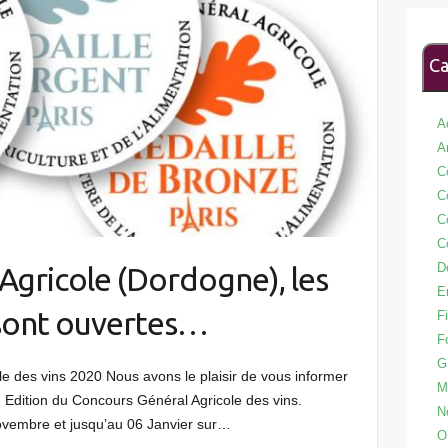
Ca
A
A
C
C
C
C
D
Agricole (Dordogne), les
E
 sont ouvertes…
Fi
F
G
le des vins 2020 Nous avons le plaisir de vous informer
M
9° Edition du Concours Général Agricole des vins.
N
novembre et jusqu’au 06 Janvier sur…
O