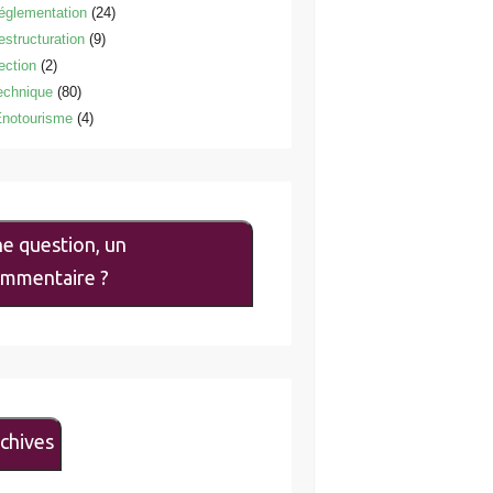
églementation
(24)
estructuration
(9)
ection
(2)
echnique
(80)
notourisme
(4)
e question, un
mmentaire ?
chives