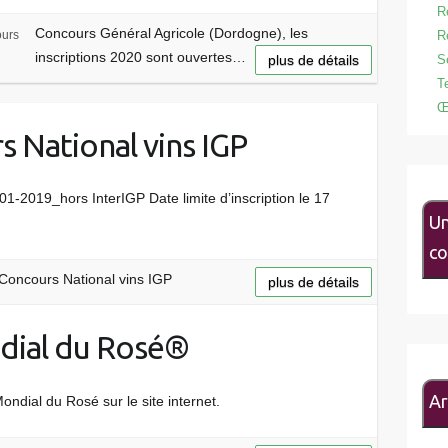
R
Concours Général Agricole (Dordogne), les
urs
R
inscriptions 2020 sont ouvertes…
plus de détails
S
T
Œ
s National vins IGP
1-2019_hors InterIGP Date limite d’inscription le 17
Un
co
 Concours National vins IGP
plus de détails
ndial du Rosé®
Ar
ondial du Rosé sur le site internet.