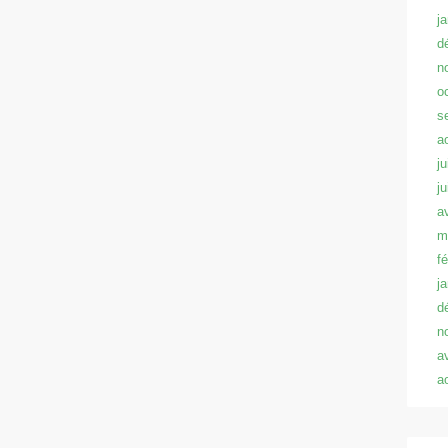
j
d
n
o
s
a
ju
j
a
m
f
j
d
n
a
a