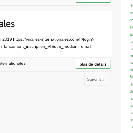
d
n
o
ales
s
a
r 2019 https://vinalies-internationales.com/fr/login?
ju
n=lancement_inscription_VI&utm_medium=email
j
m
a
Internationales
plus de détails
m
f
Suivant »
j
d
n
o
s
a
ju