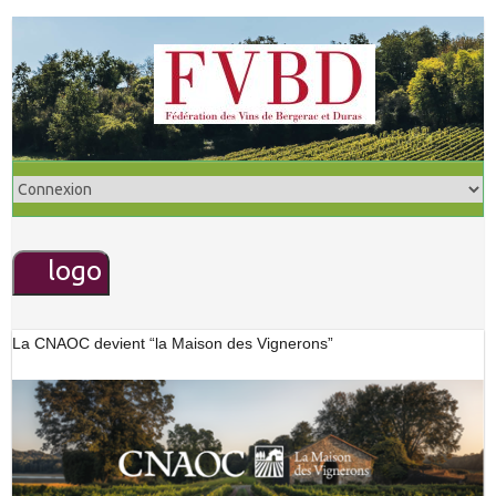
S
k
i
p
t
o
c
o
n
logo
t
e
n
La CNAOC devient “la Maison des Vignerons”
t