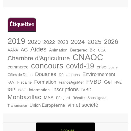
Étiquettes
2019
2026
2024
2025
2020
2022
2023
Aides
AG
Animation
Bergerac
AANA
Bio
CGA
CNAOC
Chambre d'Agriculture
concours
covid-19
crise
commerce
cuivre
Douanes
Environnement
Déclarations
Côtes de Duras
FVBD
Formation
Gel
Fiscalité
FranceAgriMer
FAM
HVE
inscriptions
IGP
information
IVBD
INAO
Monbazillac
MSA
Périgord
Récolte
Saussignac
vin et société
Union Européenne
Transmission
Cookies