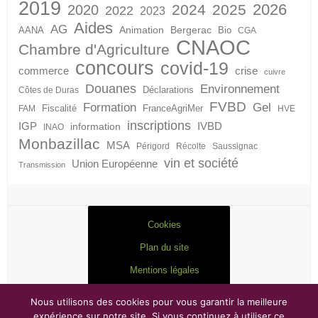
2019
2026
2024
2025
2020
2022
2023
Aides
AG
Animation
Bergerac
AANA
Bio
CGA
CNAOC
Chambre d'Agriculture
concours
covid-19
crise
commerce
cuivre
Douanes
Environnement
Déclarations
Côtes de Duras
FVBD
Formation
Gel
Fiscalité
FranceAgriMer
FAM
HVE
inscriptions
IGP
information
IVBD
INAO
Monbazillac
MSA
Périgord
Récolte
Saussignac
vin et société
Union Européenne
Transmission
Cookies
Plan du site
Mentions légales
Nous utilisons des cookies pour vous garantir la meilleure
expérience sur notre site. Si vous continuez à utiliser ce