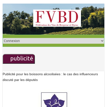
S
k
i
p
t
o
c
o
n
publicité
t
e
n
Publicité pour les boissons alcoolisées : le cas des influenceurs
t
discuté par les députés