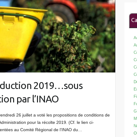
Ca
A
A
C
C
C
C
D
oduction 2019…sous
E
ion par l’INAO
Fi
F
G
dredi 26 juillet a voté les propositions de conditions de
M
ministration pour la récolte 2019. (Cf. le lien ci-
N
sentées au Comité Régional de l’INAO du…
O