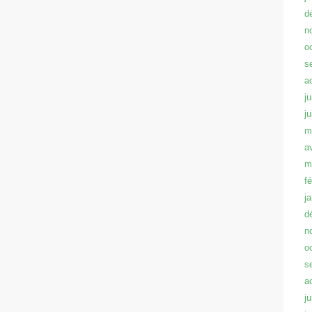
d
n
o
s
a
ju
j
m
a
m
f
j
d
n
o
s
a
ju