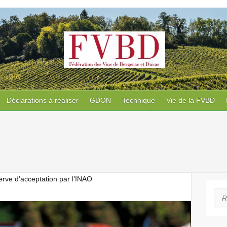
Déclarations à réaliser
GDON
Technique
Vie de la FVBD
rve d’acceptation par l’INAO
Rec