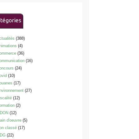
tégories
ctualités
(388)
nimations
(4)
ommerce
(36)
ommunication
(16)
oncours
(24)
ovid
(10)
ouanes
(17)
nvironnement
(27)
scalité
(12)
ormation
(2)
DON
(12)
ain d'oeuvre
(5)
on classé
(17)
DG
(22)