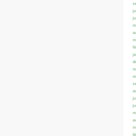
s
ju
j
m
a
m
f
j
d
n
o
s
a
ju
j
m
a
m
f