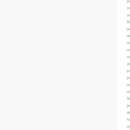
j
m
a
f
j
d
n
o
s
a
ju
j
a
m
f
j
d
n
o