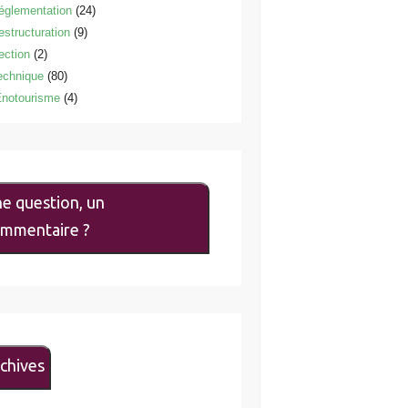
églementation
(24)
estructuration
(9)
ection
(2)
echnique
(80)
notourisme
(4)
e question, un
mmentaire ?
chives