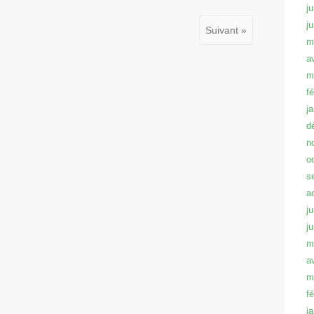
ju
j
Suivant »
m
a
m
f
j
d
n
o
s
a
ju
j
m
a
m
f
j