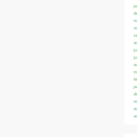
j
d
n
o
s
a
ju
j
a
m
f
j
d
n
a
a