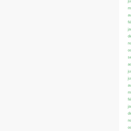
j
m
a
f
j
d
n
o
s
a
ju
j
a
m
f
j
d
n
o