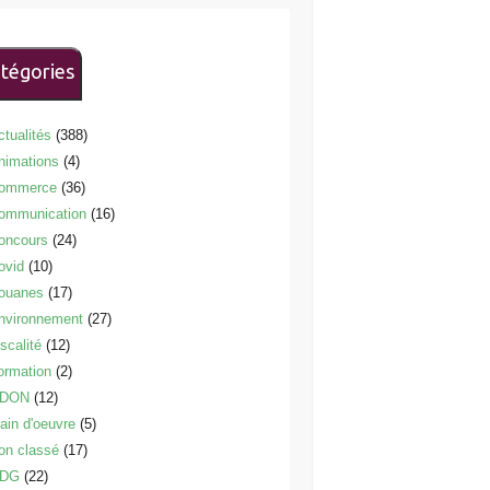
tégories
ctualités
(388)
nimations
(4)
ommerce
(36)
ommunication
(16)
oncours
(24)
ovid
(10)
ouanes
(17)
nvironnement
(27)
scalité
(12)
ormation
(2)
DON
(12)
ain d'oeuvre
(5)
on classé
(17)
DG
(22)