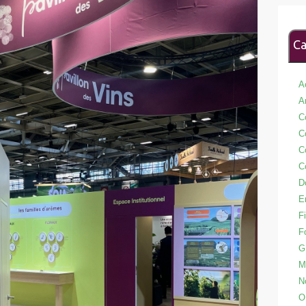
Ca
A
A
C
C
C
C
D
E
Fi
F
G
M
N
O