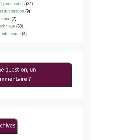
églementation
(24)
estructuration
(9)
ection
(2)
echnique
(80)
notourisme
(4)
e question, un
mmentaire ?
chives