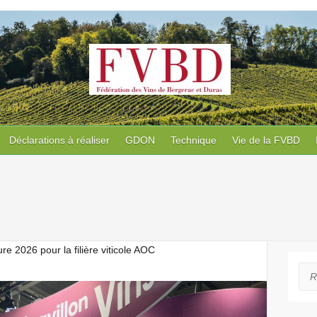
Déclarations à réaliser
GDON
Technique
Vie de la FVBD
re 2026 pour la filière viticole AOC
Rec