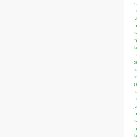
s
ju
j
m
a
m
f
j
d
n
o
s
a
ju
j
m
a
m
f