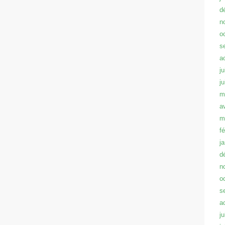
d
n
o
s
a
ju
j
m
a
m
f
j
d
n
o
s
a
ju