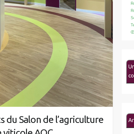
R
R
S
T
Œ
Un
co
s du Salon de l’agriculture
Ar
e viticole AOC