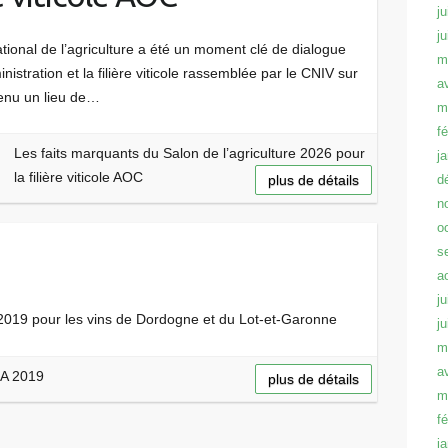
ju
j
onal de l’agriculture a été un moment clé de dialogue
m
nistration et la filière viticole rassemblée par le CNIV sur
a
venu un lieu de…
m
f
Les faits marquants du Salon de l’agriculture 2026 pour
j
la filière viticole AOC
plus de détails
d
n
o
s
a
ju
2019 pour les vins de Dordogne et du Lot-et-Garonne
j
m
a
GA 2019
plus de détails
m
f
j