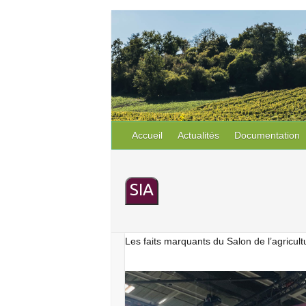
S
k
i
p
t
o
c
o
Accueil
Actualités
Documentation
n
t
e
SIA
n
t
Les faits marquants du Salon de l’agricultu