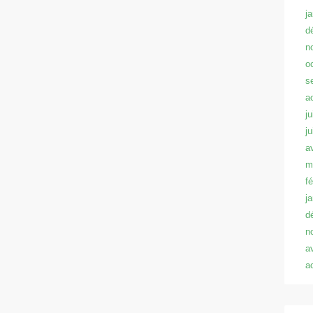
j
d
n
o
s
a
ju
j
a
m
f
j
d
n
a
a