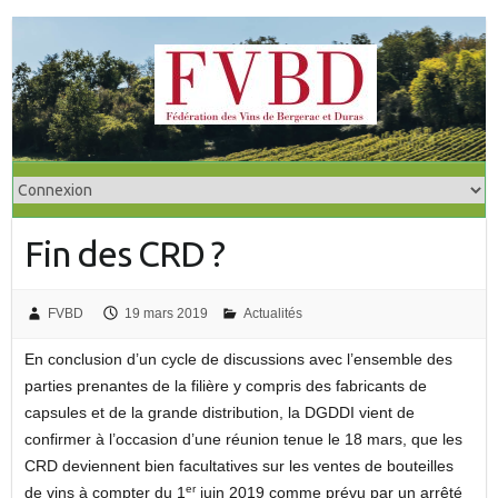
S
k
i
p
t
o
c
o
Fin des CRD ?
n
t
e
FVBD
19 mars 2019
Actualités
n
t
En conclusion d’un cycle de discussions avec l’ensemble des
parties prenantes de la filière y compris des fabricants de
capsules et de la grande distribution, la DGDDI vient de
confirmer à l’occasion d’une réunion tenue le 18 mars, que les
CRD deviennent bien facultatives sur les ventes de bouteilles
er
de vins à compter du 1
juin 2019 comme prévu par un arrêté