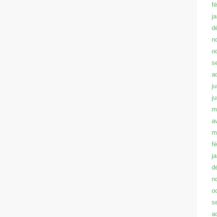
f
j
d
n
o
s
a
ju
j
m
a
m
f
j
d
n
o
s
a