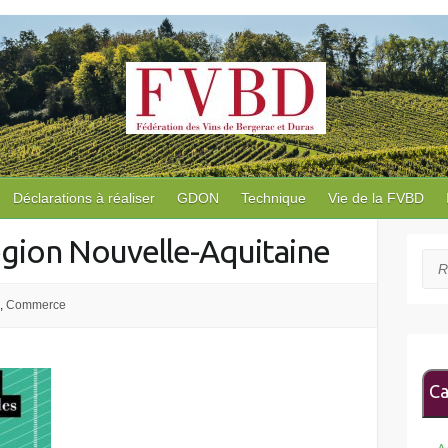
Déclarations à réaliser
GDON
Technique
Vie de la FVBD
égion Nouvelle-Aquitaine
Rec
s
,
Commerce
Ca