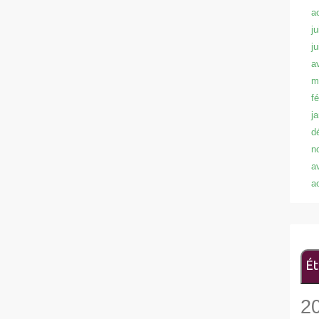
a
ju
j
a
m
f
j
d
n
a
a
Ét
2