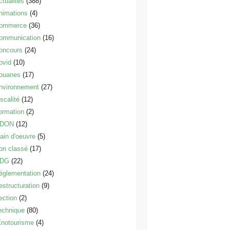
ctualités
(388)
nimations
(4)
ommerce
(36)
ommunication
(16)
oncours
(24)
ovid
(10)
ouanes
(17)
nvironnement
(27)
scalité
(12)
ormation
(2)
DON
(12)
ain d'oeuvre
(5)
on classé
(17)
DG
(22)
églementation
(24)
estructuration
(9)
ection
(2)
echnique
(80)
notourisme
(4)