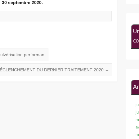
u 30 septembre 2020.
Un
co
pulvérisation performant
 : DÉCLENCHEMENT DU DERNIER TRAITEMENT 2020
→
Ar
ju
j
m
a
m