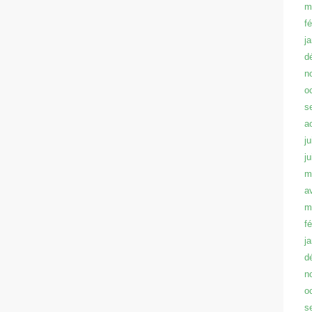
m
f
j
d
n
o
s
a
ju
j
m
a
m
f
j
d
n
o
s