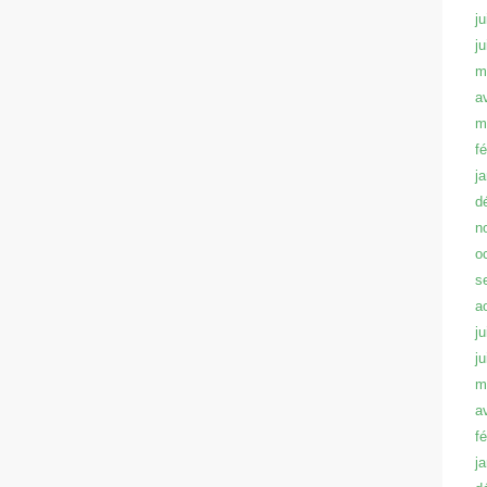
ju
j
m
a
m
f
j
d
n
o
s
a
ju
j
m
a
f
j