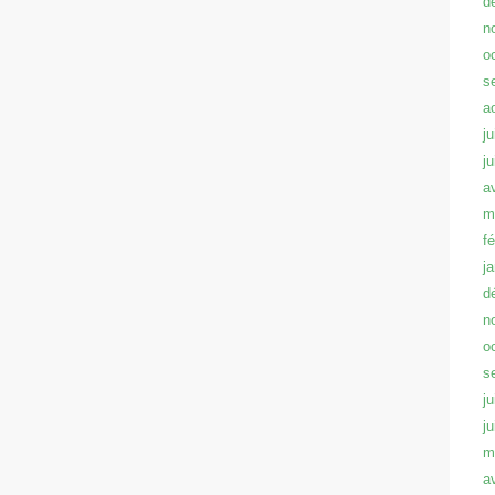
d
n
o
s
a
ju
j
a
m
f
j
d
n
o
s
ju
j
m
a