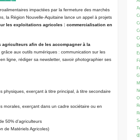
A
A
 agroalimentaires impactées par la fermeture des marchés
C
ons, la Région Nouvelle-Aquitaine lance un appel à projets
C
 les exploitations agricoles : commercialisation en
C
C
s agriculteurs afin de les accompagner à la
D
s
grâce aux outils numériques : communication sur les
E
n ligne, rédiger sa newsletter, savoir photographier ses
Fi
F
G
M
N
 physiques, exerçant à titre principal, à titre secondaire
O
R
es morales, exerçant dans un cadre sociétaire ou en
R
S
de 50% d’agriculteurs
T
n de Matériels Agricoles)
Œ