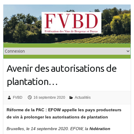
S
k
i
p
t
o
c
o
Avenir des autorisations de
n
t
plantation…
e
n
t
FVBD
16 septembre 2020
Actualités
Réforme de la PAC : EFOW appelle les pays producteurs
de vin à prolonger les autorisations de plantation
Bruxelles, le 14 septembre 2020. EFOW, la
fédération