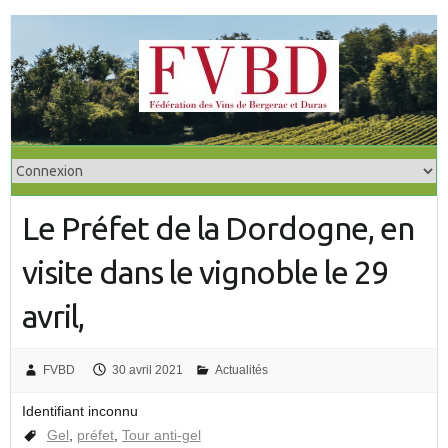
S
k
i
p
t
o
c
o
Le Préfet de la Dordogne, en
n
t
visite dans le vignoble le 29
e
n
avril,
t
FVBD
30 avril 2021
Actualités
Identifiant inconnu
Gel
,
préfet
,
Tour anti-gel