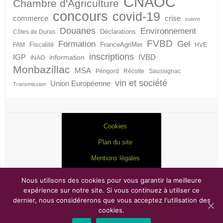
CNAOC
Chambre d'Agriculture
concours
covid-19
crise
commerce
cuivre
Douanes
Environnement
Déclarations
Côtes de Duras
FVBD
Formation
Gel
Fiscalité
FranceAgriMer
FAM
HVE
inscriptions
IGP
information
IVBD
INAO
Monbazillac
MSA
Périgord
Récolte
Saussignac
vin et société
Union Européenne
Transmission
Cookies
Plan du site
Mentions légales
Nous utilisons des cookies pour vous garantir la meilleure
expérience sur notre site. Si vous continuez à utiliser ce
dernier, nous considérerons que vous acceptez l'utilisation des
Droits d'auteur © 2026
FVBD
. Thème par
Colorlib
Sponsorisé par
WordPress
cookies.
Copyright © 2017
Antsys