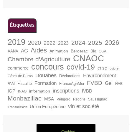
Étiquettes
2019
2026
2024
2025
2020
2022
2023
Aides
AG
Animation
Bergerac
AANA
Bio
CGA
CNAOC
Chambre d'Agriculture
concours
covid-19
crise
commerce
cuivre
Douanes
Environnement
Déclarations
Côtes de Duras
FVBD
Formation
Gel
Fiscalité
FranceAgriMer
FAM
HVE
inscriptions
IGP
information
IVBD
INAO
Monbazillac
MSA
Périgord
Récolte
Saussignac
vin et société
Union Européenne
Transmission
Cookies