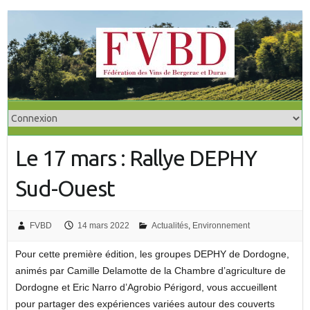
S
k
i
p
t
o
c
o
Le 17 mars : Rallye DEPHY
n
t
Sud-Ouest
e
n
t
FVBD
14 mars 2022
Actualités
,
Environnement
Pour cette première édition, les groupes DEPHY de Dordogne,
animés par Camille Delamotte de la Chambre d’agriculture de
Dordogne et Eric Narro d’Agrobio Périgord, vous accueillent
pour partager des expériences variées autour des couverts