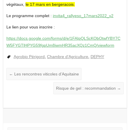
végétaux,
le 17 mars en bergeracois.
Le programme complet :
invita4_rallyeso_17mars2022_v2
Le lien pour vous inscrire :
https://docs.google.com/forms/d/e/1FAIpQLScKObOtwfYBY7C
W5FYGTlHPYG59fgpUm8iwmHR35acXQz1CmQ/viewform
Agrobio Périgord
,
Chambre d'Agriculture
,
DEPHY
←
Les rencontres viticoles d’Aquitaine
Risque de gel : recommandation
→