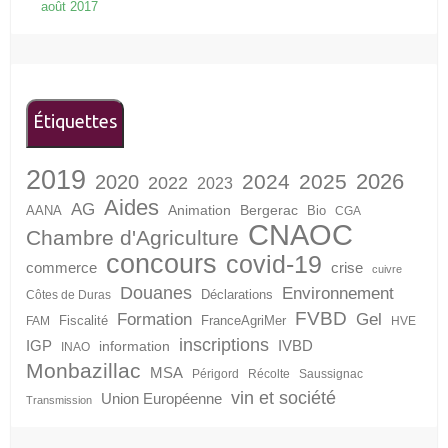
août 2017
Étiquettes
2019
2026
2024
2025
2020
2022
2023
Aides
AG
Animation
Bergerac
AANA
Bio
CGA
CNAOC
Chambre d'Agriculture
concours
covid-19
crise
commerce
cuivre
Douanes
Environnement
Déclarations
Côtes de Duras
FVBD
Formation
Gel
Fiscalité
FranceAgriMer
FAM
HVE
inscriptions
IGP
information
IVBD
INAO
Monbazillac
MSA
Périgord
Récolte
Saussignac
vin et société
Union Européenne
Transmission