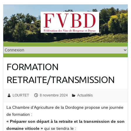
S
k
i
p
t
o
c
o
FORMATION
n
t
RETRAITE/TRANSMISSION
e
n
t
LOURTET
8 novembre 2024
Actualités
La Chambre d’Agriculture de la Dordogne propose une journée
de formation :
« Préparer son départ à la retraite et la transmission de son
domaine viticole »
qui se tiendra le :