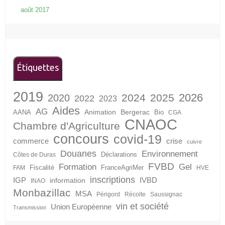
août 2017
Étiquettes
2019
2026
2024
2025
2020
2022
2023
Aides
AG
Animation
Bergerac
AANA
Bio
CGA
CNAOC
Chambre d'Agriculture
concours
covid-19
crise
commerce
cuivre
Douanes
Environnement
Déclarations
Côtes de Duras
FVBD
Formation
Gel
Fiscalité
FranceAgriMer
FAM
HVE
inscriptions
IGP
information
IVBD
INAO
Monbazillac
MSA
Périgord
Récolte
Saussignac
vin et société
Union Européenne
Transmission