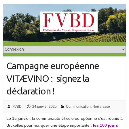
S
k
i
p
t
o
c
o
Campagne européenne
n
t
VITÆVINO : signez la
e
n
déclaration !
t
FVBD
24 janvier 2025
Communication
,
Non classé
Le 15 janvier, la communauté viticole européenne s’est réunie à
Bruxelles pour marquer une étape importante :
les 100 jours