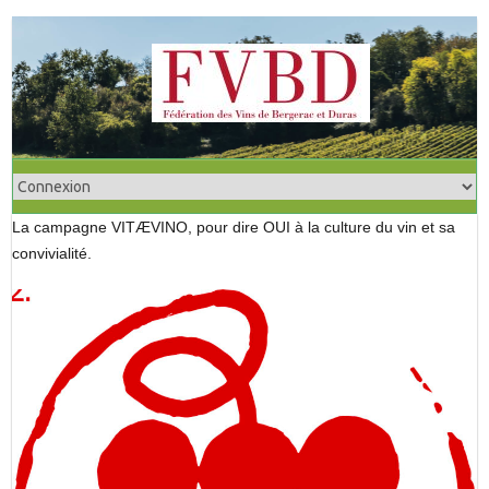
S
k
i
p
t
o
c
o
La campagne VITÆVINO, pour dire OUI à la culture du vin et sa
n
convivialité.
t
e
n
t