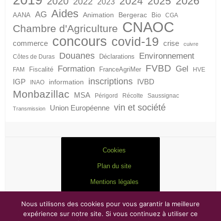
2026
2024
2025
2020
2022
2023
Aides
AG
Animation
Bergerac
AANA
Bio
CGA
CNAOC
Chambre d'Agriculture
concours
covid-19
crise
commerce
cuivre
Douanes
Environnement
Déclarations
Côtes de Duras
FVBD
Formation
Gel
Fiscalité
FranceAgriMer
FAM
HVE
inscriptions
IGP
information
IVBD
INAO
Monbazillac
MSA
Périgord
Récolte
Saussignac
vin et société
Union Européenne
Transmission
Cookies
Plan du site
Mentions légales
Nous utilisons des cookies pour vous garantir la meilleure
expérience sur notre site. Si vous continuez à utiliser ce