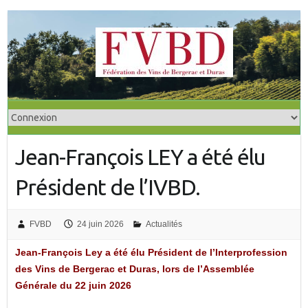
S
k
i
p
t
o
c
o
Jean-François LEY a été élu
n
t
Président de l’IVBD.
e
n
t
FVBD
24 juin 2026
Actualités
Jean-François Ley a été élu Président de l’Interprofession
des Vins de Bergerac et Duras, lors de l’Assemblée
Générale du 22 juin 2026