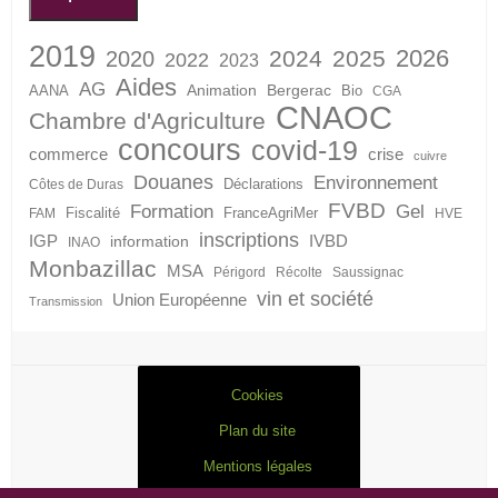
2019
2026
2024
2025
2020
2022
2023
Aides
AG
Animation
Bergerac
AANA
Bio
CGA
CNAOC
Chambre d'Agriculture
concours
covid-19
crise
commerce
cuivre
Douanes
Environnement
Déclarations
Côtes de Duras
FVBD
Formation
Gel
Fiscalité
FranceAgriMer
FAM
HVE
inscriptions
IGP
information
IVBD
INAO
Monbazillac
MSA
Périgord
Récolte
Saussignac
vin et société
Union Européenne
Transmission
Cookies
Plan du site
Mentions légales