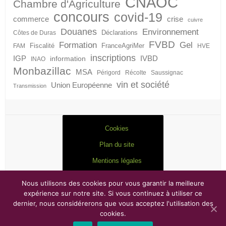
CNAOC
Chambre d'Agriculture
concours
covid-19
crise
commerce
cuivre
Douanes
Environnement
Déclarations
Côtes de Duras
FVBD
Formation
Gel
Fiscalité
FranceAgriMer
FAM
HVE
inscriptions
IGP
information
IVBD
INAO
Monbazillac
MSA
Périgord
Récolte
Saussignac
vin et société
Union Européenne
Transmission
Cookies
Plan du site
Mentions légales
Nous utilisons des cookies pour vous garantir la meilleure
expérience sur notre site. Si vous continuez à utiliser ce
dernier, nous considérerons que vous acceptez l'utilisation des
Droits d'auteur © 2026
FVBD
. Thème par
Colorlib
Sponsorisé par
WordPress
cookies.
Copyright © 2017
Antsys