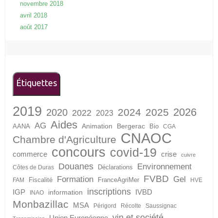
novembre 2018
avril 2018
août 2017
Étiquettes
2019
2026
2024
2025
2020
2022
2023
Aides
AG
Animation
Bergerac
AANA
Bio
CGA
CNAOC
Chambre d'Agriculture
concours
covid-19
crise
commerce
cuivre
Douanes
Environnement
Déclarations
Côtes de Duras
FVBD
Formation
Gel
Fiscalité
FranceAgriMer
FAM
HVE
inscriptions
IGP
information
IVBD
INAO
Monbazillac
MSA
Périgord
Récolte
Saussignac
vin et société
Union Européenne