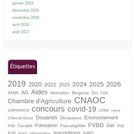
janvier 2019
décembre 2018
novembre 2018
avril 2018
août 2017
Étiquettes
2019
2026
2024
2025
2020
2022
2023
Aides
AG
Animation
Bergerac
AANA
Bio
CGA
CNAOC
Chambre d'Agriculture
concours
covid-19
crise
commerce
cuivre
Douanes
Environnement
Déclarations
Côtes de Duras
FVBD
Formation
Gel
Fiscalité
FranceAgriMer
FAM
HVE
inscriptions
IGP
information
IVBD
INAO