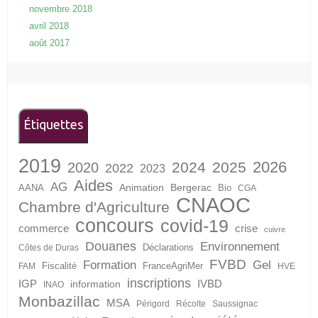
novembre 2018
avril 2018
août 2017
Étiquettes
2019
2026
2024
2025
2020
2022
2023
Aides
AG
Animation
Bergerac
AANA
Bio
CGA
CNAOC
Chambre d'Agriculture
concours
covid-19
crise
commerce
cuivre
Douanes
Environnement
Déclarations
Côtes de Duras
FVBD
Formation
Gel
Fiscalité
FranceAgriMer
FAM
HVE
inscriptions
IGP
information
IVBD
INAO
Monbazillac
MSA
Périgord
Récolte
Saussignac