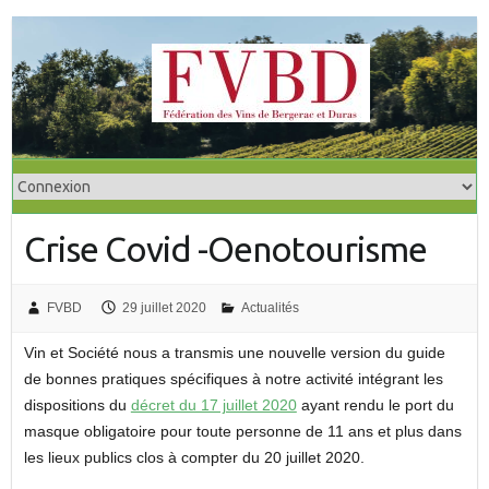
S
k
i
p
t
o
c
o
Crise Covid -Oenotourisme
n
t
e
FVBD
29 juillet 2020
Actualités
n
t
Vin et Société nous a transmis une nouvelle version du guide
de bonnes pratiques spécifiques à notre activité intégrant les
dispositions du
décret du 17 juillet 2020
ayant rendu le port du
masque obligatoire pour toute personne de 11 ans et plus dans
les lieux publics clos à compter du 20 juillet 2020.