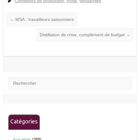
Conditions de production
,
Rosé
,
vendanges
←
MSA : travailleurs saisonniers
Distillation de crise, complément de budget
→
Rechercher
Catégories
Actualités
(388)