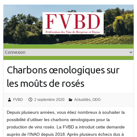
S
k
i
p
t
o
c
o
Charbons œnologiques sur
n
t
les moûts de rosés
e
n
t
FVBD
2 septembre 2020
Actualités
,
ODG
Depuis plusieurs années, vous étiez nombreux à souhaiter la
possibilité d’utiliser les charbons œnologiques pour la
production de vins rosés. La FVBD a introduit cette demande
auprès de l’INAO depuis 2018. Après plusieurs échecs dus à