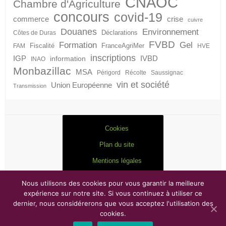
CNAOC
Chambre d'Agriculture
concours
covid-19
crise
commerce
cuivre
Douanes
Environnement
Déclarations
Côtes de Duras
FVBD
Formation
Gel
Fiscalité
FranceAgriMer
FAM
HVE
inscriptions
IGP
information
IVBD
INAO
Monbazillac
MSA
Périgord
Récolte
Saussignac
vin et société
Union Européenne
Transmission
Cookies
Plan du site
Mentions légales
Nous utilisons des cookies pour vous garantir la meilleure
expérience sur notre site. Si vous continuez à utiliser ce
dernier, nous considérerons que vous acceptez l'utilisation des
Droits d'auteur © 2026
FVBD
. Thème par
Colorlib
Sponsorisé par
WordPress
cookies.
Copyright © 2017
Antsys