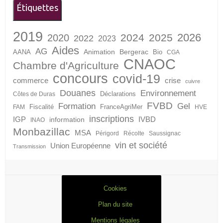
Étiquettes
2019
2026
2024
2025
2020
2022
2023
Aides
AG
Animation
Bergerac
AANA
Bio
CGA
CNAOC
Chambre d'Agriculture
concours
covid-19
crise
commerce
cuivre
Douanes
Environnement
Déclarations
Côtes de Duras
FVBD
Formation
Gel
Fiscalité
FranceAgriMer
FAM
HVE
inscriptions
IGP
information
IVBD
INAO
Monbazillac
MSA
Périgord
Récolte
Saussignac
vin et société
Union Européenne
Transmission
Cookies
Plan du site
Mentions légales