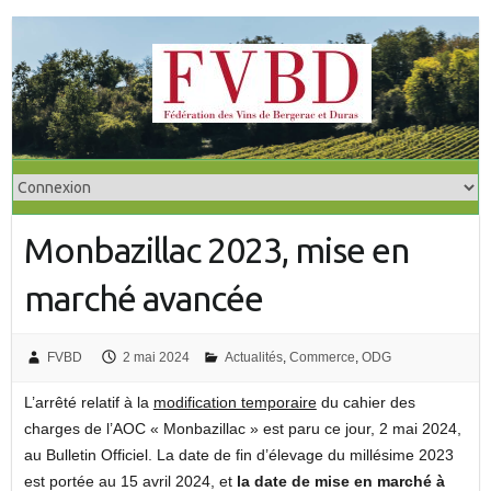
S
k
i
p
t
o
c
o
Monbazillac 2023, mise en
n
t
marché avancée
e
n
t
FVBD
2 mai 2024
Actualités
,
Commerce
,
ODG
L’arrêté relatif à la
modification temporaire
du cahier des
charges de l’AOC « Monbazillac » est paru ce jour, 2 mai 2024,
au Bulletin Officiel. La date de fin d’élevage du millésime 2023
est portée au 15 avril 2024, et
la date de mise en marché à