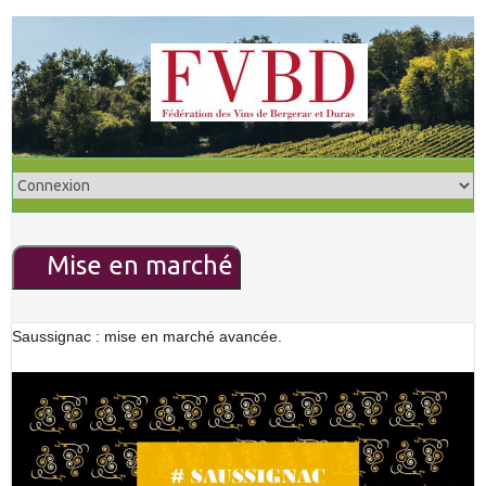
S
k
i
p
t
o
c
o
n
Mise en marché
t
e
n
Saussignac : mise en marché avancée.
t