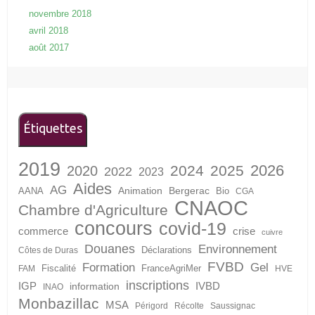
novembre 2018
avril 2018
août 2017
Étiquettes
2019
2026
2024
2025
2020
2022
2023
Aides
AG
Animation
Bergerac
AANA
Bio
CGA
CNAOC
Chambre d'Agriculture
concours
covid-19
crise
commerce
cuivre
Douanes
Environnement
Déclarations
Côtes de Duras
FVBD
Formation
Gel
Fiscalité
FranceAgriMer
FAM
HVE
inscriptions
IGP
information
IVBD
INAO
Monbazillac
MSA
Périgord
Récolte
Saussignac